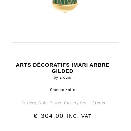
ARTS DÉCORATIFS IMARI ARBRE
GILDED
by Ercuis
Cheese knife
Cutlery
Gold-Plated Cutlery Set
Ercuis
,
€
304,00
INC. VAT