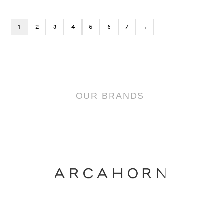
1
2
3
4
5
6
7
→
OUR BRANDS