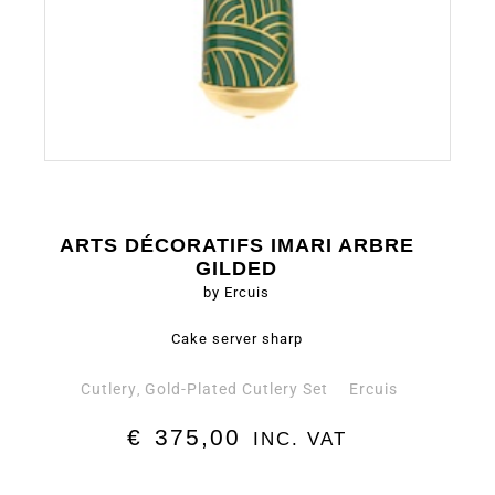
ARTS DÉCORATIFS IMARI ARBRE
GILDED
by Ercuis
Cake server sharp
Cutlery
Gold-Plated Cutlery Set
Ercuis
,
€
375,00
INC. VAT